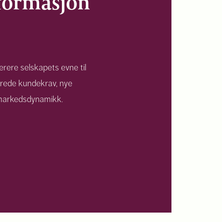
formasjon
erere selskapets evne til
rede kundekrav, nye
 markedsdynamikk.