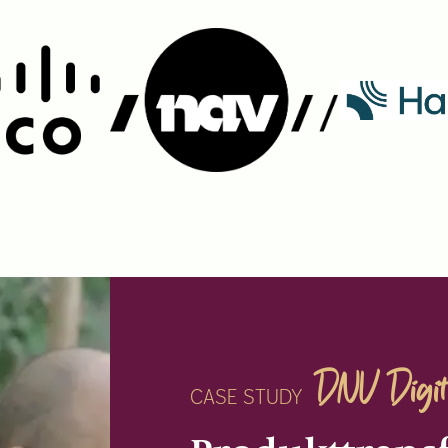
DNV Digit
CASE STUDY