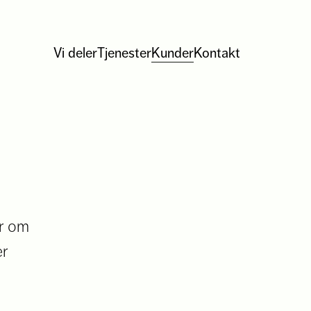
Vi deler
Tjenester
Kunder
Kontakt
er om
er