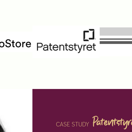
Patentstyr
CASE STUDY